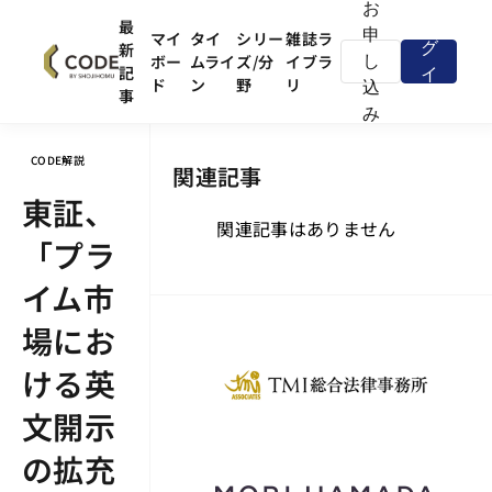
お
ロ
最
申
マイ
タイ
シリー
雑誌ラ
新
グ
ボー
ムライ
ズ/分
イブラ
し
記
イ
ド
ン
野
リ
込
事
ン
み
CODE解説
関連記事
東証、
関連記事はありません
「プラ
イム市
場にお
ける英
文開示
の拡充