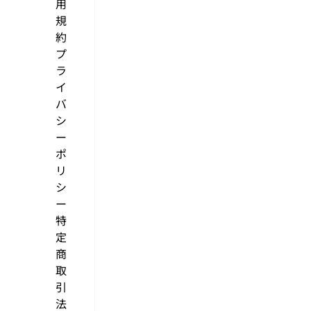
用
規
約
プ
ラ
イ
バ
シ
ー
ポ
リ
シ
ー
特
定
商
取
引
法