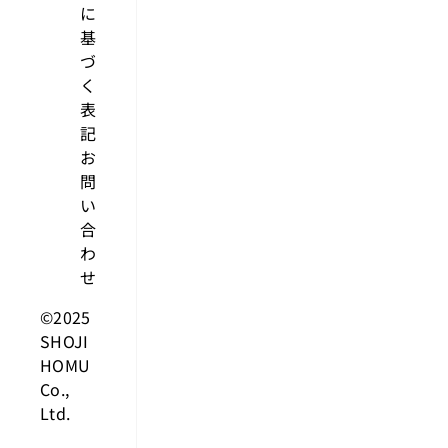
に
基
づ
く
表
記
お
問
い
合
わ
せ
©2025
SHOJI
HOMU
Co.,
Ltd.