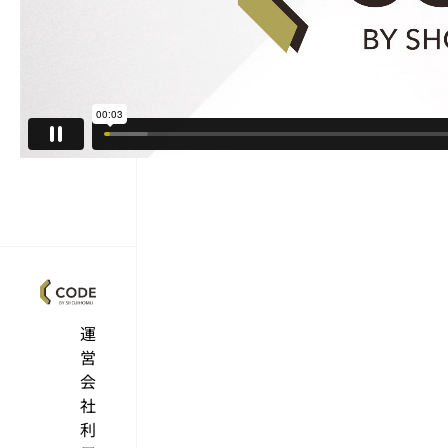
運
営
会
社
利