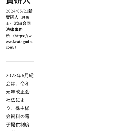
2024/05/21
新
實研人
（
弁護
岩田合同
士
）
法律事務
所
（
https://w
ww.iwatagodo.
com/
）
2023年6月総
会は、令和
元年改正会
社法によ
り、株主総
会資料の電
子提供制度