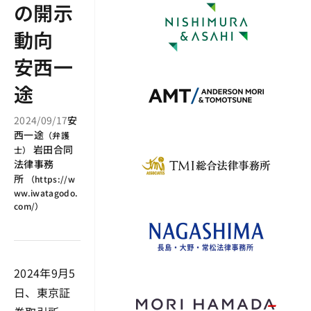
の開示
動向
安西一
途
2024/09/17
安
西一途
（
弁護
岩田合同
士
）
法律事務
所
（
https://w
ww.iwatagodo.
com/
）
2024年9月5
日、東京証