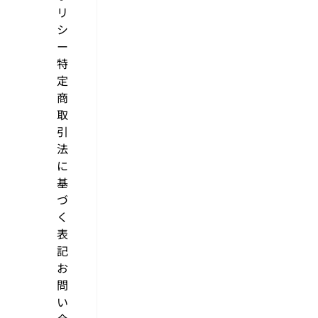
リ
シ
ー
特
定
商
取
引
法
に
基
づ
く
表
記
お
問
い