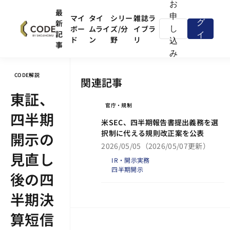
お
ロ
最
申
マイ
タイ
シリー
雑誌ラ
新
グ
ボー
ムライ
ズ/分
イブラ
し
記
イ
ド
ン
野
リ
込
事
ン
み
CODE解説
関連記事
東証、
官庁・規制
四半期
米SEC、四半期報告書提出義務を選
択制に代える規則改正案を公表
開示の
2026/05/05
（2026/05/07更新）
見直し
IR・開示実務
四半期開示
後の四
半期決
算短信