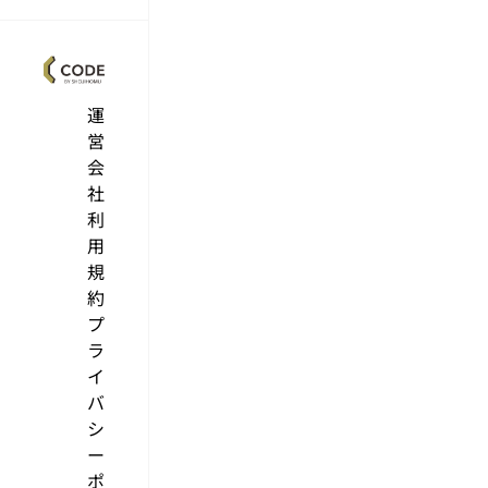
運
営
会
社
利
用
規
約
プ
ラ
イ
バ
シ
ー
ポ