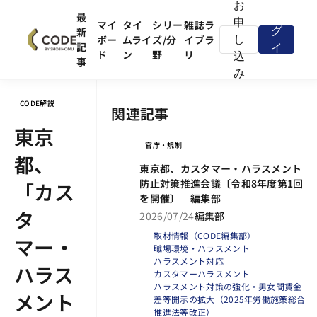
お
ロ
最
申
マイ
タイ
シリー
雑誌ラ
新
グ
ボー
ムライ
ズ/分
イブラ
し
記
イ
ド
ン
野
リ
込
事
ン
み
CODE解説
関連記事
東京
官庁・規制
都、
東京都、カスタマー・ハラスメント
防止対策推進会議〔令和8年度第1回
「カス
を開催〕 編集部
タ
2026/07/24
編集部
取材情報（CODE編集部）
マー・
職場環境・ハラスメント
ハラスメント対応
ハラス
カスタマーハラスメント
ハラスメント対策の強化・男女間賃金
メント
差等開示の拡大（2025年労働施策総合
推進法等改正）