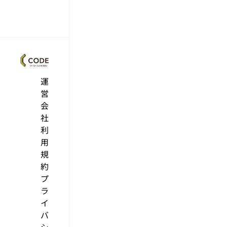
運
営
会
社
利
用
規
約
プ
ラ
イ
バ