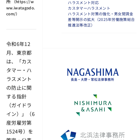
所
（
https://w
ハラスメント対応
ww.iwatagodo.
カスタマーハラスメント
ハラスメント対策の強化・男女間賃金
com/
）
差等開示の拡大（2025年労働施策総合
推進法等改正）
令和6年12
月、東京都
は、「カス
タマー・ハ
ラスメント
の防止に関
する指針
（ガイドラ
イン）」（6
産労雇労第
1524号）を
策定・公表