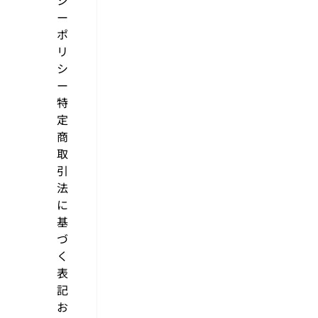
シ
ー
ポ
リ
シ
ー
特
定
商
取
引
法
に
基
づ
く
表
記
お