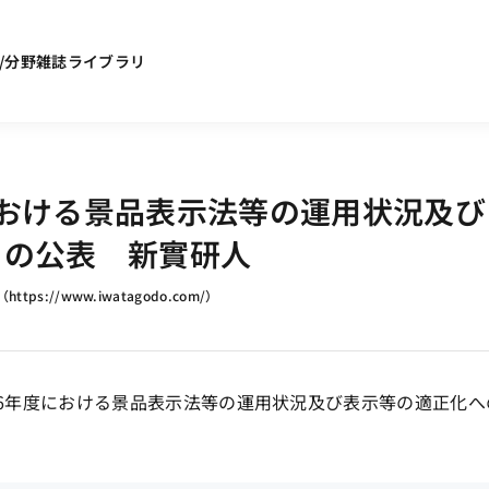
/分野
雑誌ライブラリ
おける景品表示法等の運用状況及び
」の公表 新實研人
（
https://www.iwatagodo.com/
）
和6年度における景品表示法等の運用状況及び表示等の適正化へ