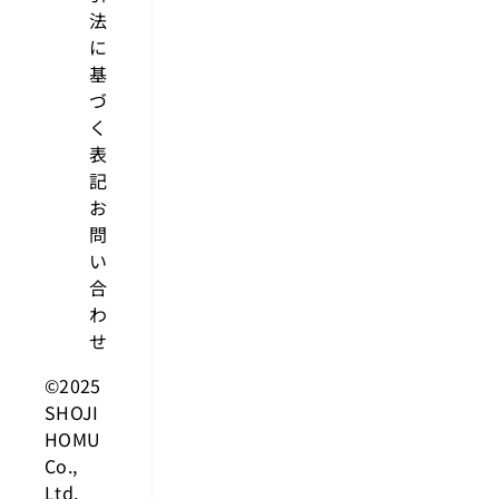
法
に
基
づ
く
表
記
お
問
い
合
わ
せ
©2025
SHOJI
HOMU
Co.,
Ltd.