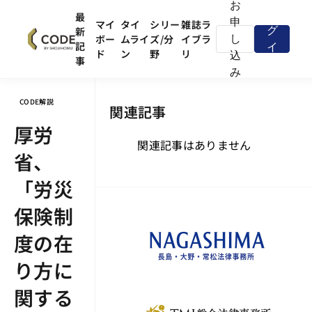
お
ロ
最
申
マイ
タイ
シリー
雑誌ラ
新
グ
ボー
ムライ
ズ/分
イブラ
し
記
イ
ド
ン
野
リ
込
事
ン
み
CODE解説
関連記事
厚労
関連記事はありません
省、
「労災
保険制
度の在
り方に
関する