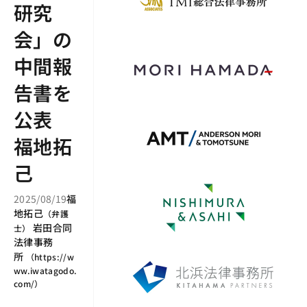
研究
会」の
中間報
告書を
公表
福地拓
己
2025/08/19
福
地拓己
（
弁護
岩田合同
士
）
法律事務
所
（
https://w
ww.iwatagodo.
com/
）