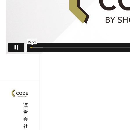
運
営
会
社