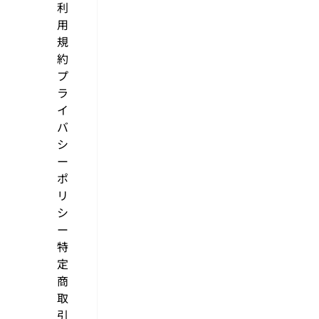
利
用
規
約
プ
ラ
イ
バ
シ
ー
ポ
リ
シ
ー
特
定
商
取
引