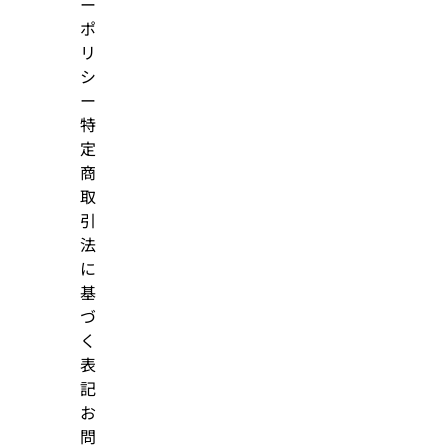
ー
ポ
リ
シ
ー
特
定
商
取
引
法
に
基
づ
く
表
記
お
問