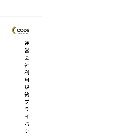
運
営
会
社
利
用
規
約
プ
ラ
イ
バ
シ