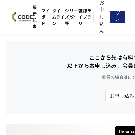
お
ロ
最
申
マイ
タイ
シリー
雑誌ラ
新
グ
ボー
ムライ
ズ/分
イブラ
し
記
イ
ド
ン
野
リ
込
事
ン
み
ここから先は有料
以下からお申し込み、会員
会員の場合はロ
お申し込み