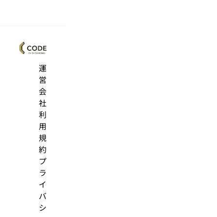
運
営
会
社
利
用
規
約
プ
ラ
イ
バ
シ