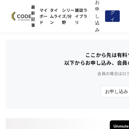
お
ロ
最
申
マイ
タイ
シリー
雑誌ラ
新
グ
ボー
ムライ
ズ/分
イブラ
し
記
イ
ド
ン
野
リ
込
事
ン
み
ここから先は有料
以下からお申し込み、会員
会員の場合はロ
お申し込み