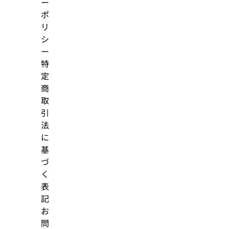
ー
ポ
リ
シ
ー
特
定
商
取
引
法
に
基
づ
く
表
記
お
問