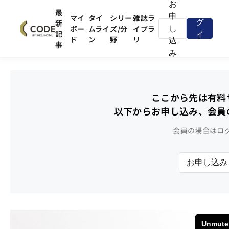
お
ロ
最
申
マイ
タイ
シリー
雑誌ラ
新
グ
ボー
ムライ
ズ/分
イブラ
し
記
イ
ド
ン
野
リ
込
事
ン
み
ここから先は有料
以下からお申し込み、会員
会員の場合はロ
お申し込み