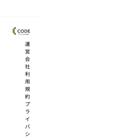
運
営
会
社
利
用
規
約
プ
ラ
イ
バ
シ