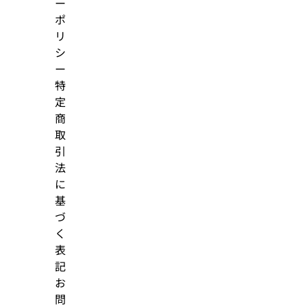
ー
ポ
リ
シ
ー
特
定
商
取
引
法
に
基
づ
く
表
記
お
問