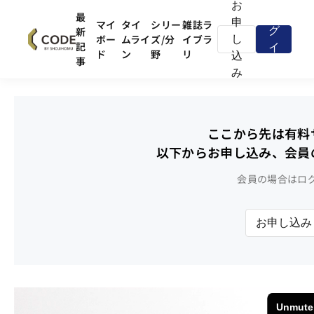
お
ロ
最
申
マイ
タイ
シリー
雑誌ラ
新
グ
ボー
ムライ
ズ/分
イブラ
し
記
イ
ド
ン
野
リ
込
事
ン
み
ここから先は有料
以下からお申し込み、会員
会員の場合はロ
お申し込み