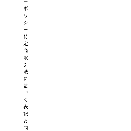
ー
ポ
リ
シ
ー
特
定
商
取
引
法
に
基
づ
く
表
記
お
問