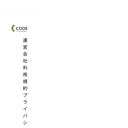
運
営
会
社
利
用
規
約
プ
ラ
イ
バ
シ