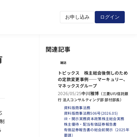
お申し込み
ログイン
関連記事
有
雑誌
トピックス 株主総会後倒しのため
の定款変更事例――マーキュリー、
マネックスグループ
2026/05/25
中川雅博
（
三菱UFJ信託銀
行 法人コンサルティング部 部付部長
）
資料版商事法務
応
資料版商事法務506号(2026.05)
IR・開示実務
資本政策
株主総会実務
制
株主優待・配当
有価証券報告書
る
有価証券報告書の総会前開示（2025年
要請）