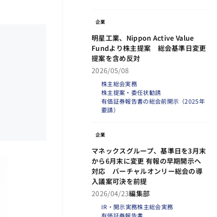
企業
明星工業、Nippon Active Value
Fundより株主提案 総会基準日変更
提案を含め反対
2026/05/08
株主総会実務
株主提案・委任状勧誘
有価証券報告書の総会前開示（2025年
要請）
企業
マネックスグループ、基準日を3月末
から6月末に変更 有報の早期開示へ
対応 バーチャルオンリー総会の導
入議案可決を前提
2026/04/23
編集部
IR・開示実務
株主総会実務
有価証券報告書