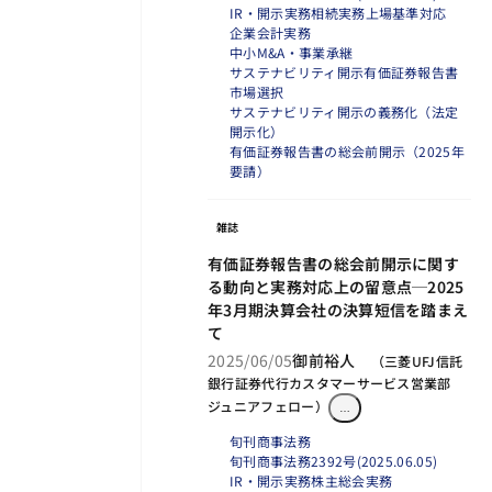
IR・開示実務
相続実務
上場基準対応
企業会計実務
中小M&A・事業承継
サステナビリティ開示
有価証券報告書
市場選択
サステナビリティ開示の義務化（法定
開示化）
有価証券報告書の総会前開示（2025年
要請）
雑誌
有価証券報告書の総会前開示に関す
る動向と実務対応上の留意点─2025
年3月期決算会社の決算短信を踏まえ
て
2025/06/05
御前裕人
（
三菱UFJ信託
銀行証券代行カスタマーサービス営業部
ジュニアフェロー
）
…
旬刊商事法務
旬刊商事法務2392号(2025.06.05)
IR・開示実務
株主総会実務