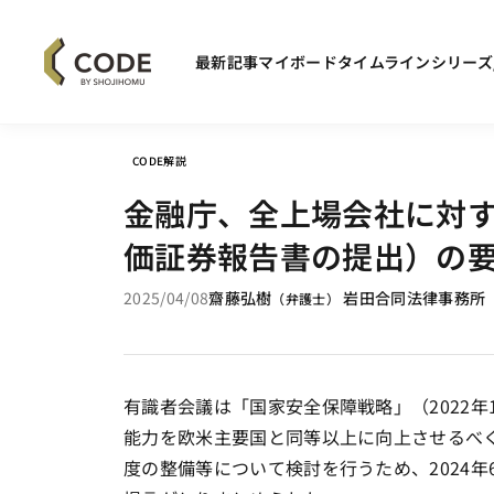
最新記事
マイボード
タイムライン
シリーズ
CODE解説
金融庁、全上場会社に対
価証券報告書の提出）の
2025/04/08
齋藤弘樹
岩田合同法律事務所
（
弁護士
）
有識者会議は「国家安全保障戦略」（2022年
能力を欧米主要国と同等以上に向上させるべ
度の整備等について検討を行うため、2024