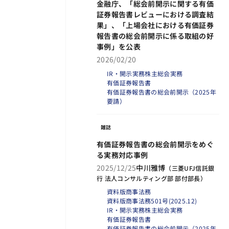
金融庁、「総会前開示に関する有価
証券報告書レビューにおける調査結
果」、「上場会社における有価証券
報告書の総会前開示に係る取組の好
事例」を公表
2026/02/20
IR・開示実務
株主総会実務
有価証券報告書
有価証券報告書の総会前開示（2025年
要請）
雑誌
有価証券報告書の総会前開示をめぐ
る実務対応事例
2025/12/25
中川雅博
（
三菱UFJ信託銀
行 法人コンサルティング部 部付部長
）
資料版商事法務
資料版商事法務501号(2025.12)
IR・開示実務
株主総会実務
有価証券報告書
有価証券報告書の総会前開示（2025年