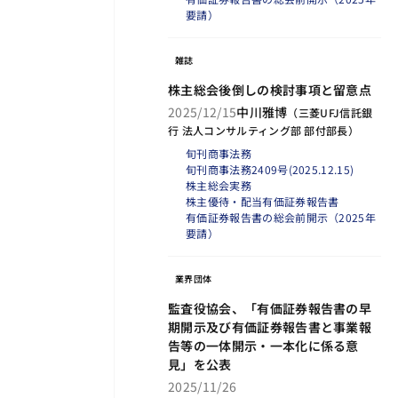
要請）
雑誌
株主総会後倒しの検討事項と留意点
2025/12/15
中川雅博
（
三菱UFJ信託銀
行 法人コンサルティング部 部付部長
）
旬刊商事法務
旬刊商事法務2409号(2025.12.15)
株主総会実務
株主優待・配当
有価証券報告書
有価証券報告書の総会前開示（2025年
要請）
業界団体
監査役協会、「有価証券報告書の早
期開示及び有価証券報告書と事業報
告等の一体開示・一本化に係る意
見」を公表
2025/11/26