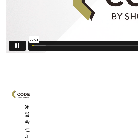
運
営
会
社
利