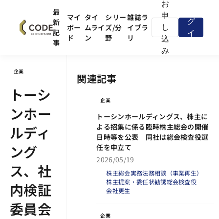
お
ロ
最
申
マイ
タイ
シリー
雑誌ラ
新
グ
ボー
ムライ
ズ/分
イブラ
し
記
イ
ド
ン
野
リ
込
事
ン
み
企業
関連記事
トーシ
企業
ンホー
トーシンホールディングス、株主に
よる招集に係る臨時株主総会の開催
ルディ
日時等を公表 同社は総会検査役選
ング
任を申立て
2026/05/19
ス、社
株主総会実務
法務相談（事業再生）
株主提案・委任状勧誘
総会検査役
内検証
会社更生
委員会
企業