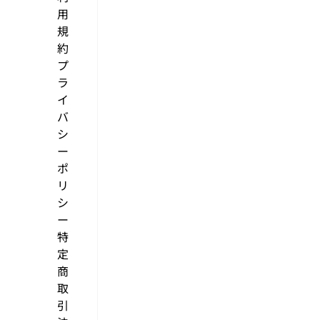
用
規
約
プ
ラ
イ
バ
シ
ー
ポ
リ
シ
ー
特
定
商
取
引