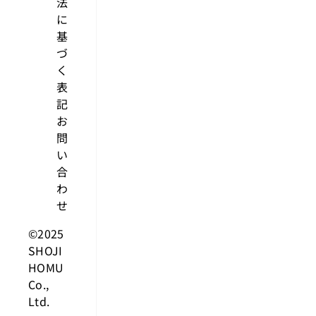
法
に
基
づ
く
表
記
お
問
い
合
わ
せ
©2025
SHOJI
HOMU
Co.,
Ltd.