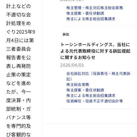
計上などの
株主管理・株主対応
株主総会実務
株主提案・委任状勧誘
不適切な会
株主による株主総会招集請求
計処理をめ
ぐり2025年9
訴訟
月4日には第
トーシンホールディングス、当社に
三者委員会
よる元代表取締役に対する訴訟提起
報告書を公
に関するお知らせ
2026/04/03
表し再発防
会社訴訟対応（役員責任・株主代表訴
止策の策定
訟）
などを進め
株主総会実務
株主提案・委任状勧誘
たが、今一
株主による株主総会招集請求
度決算・内
役員解任・役員不正
不適切会計等
部統制・ガ
バナンス等
を専門的及
び客観的な