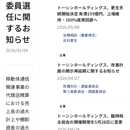
委員選
トーシンホールディングス、更生手
続開始決定 負債159億円、上場維
任に関
持・100%減資回避へ
するお
2026/05/08
法務相談（事業再生）
知らせ
会社更生
2026/01/09
企業
トーシンホールディングス、改善計
画の開示再延期に関するお知らせ
2026/04/27
移動体通信
関連事業の
危機対応・調査委員会
第三者委員会・調査委員会
代理店精算
における売
企業
上高の過大
トーシンホールディングス、臨時株
計上や棚卸
主総会の開催期限を5月28日に変更
資産の過大
2026/04/24